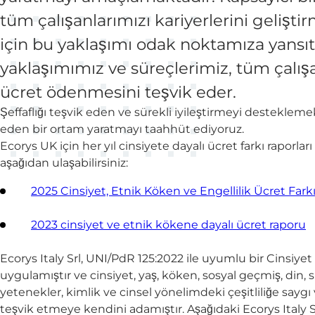
tüm çalışanlarımızı kariyerlerini gelişt
için bu yaklaşımı odak noktamıza yansıt
yaklaşımımız ve süreçlerimiz, tüm çalışan
ücret ödenmesini teşvik eder.
Şeffaflığı teşvik eden ve sürekli iyileştirmeyi desteklemek
eden bir ortam yaratmayı taahhüt ediyoruz.
Ecorys UK için her yıl cinsiyete dayalı ücret farkı raporlar
aşağıdan ulaşabilirsiniz:
2025 Cinsiyet, Etnik Köken ve Engellilik Ücret Far
2023 cinsiyet ve etnik kökene dayalı ücret raporu
Ecorys Italy Srl, UNI/PdR 125:2022 ile uyumlu bir Cinsiyet
uygulamıştır ve cinsiyet, yaş, köken, sosyal geçmiş, din, si
yetenekler, kimlik ve cinsel yönelimdeki çeşitliliğe saygı 
teşvik etmeye kendini adamıştır. Aşağıdaki Ecorys Italy Sr