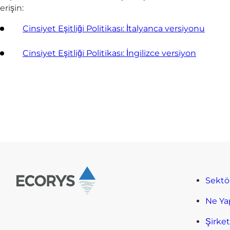
erişin:
Cinsiyet Eşitliği Politikası: İtalyanca versiyonu
Cinsiyet Eşitliği Politikası: İngilizce versiyon
Sektö
Ne Ya
Şirke