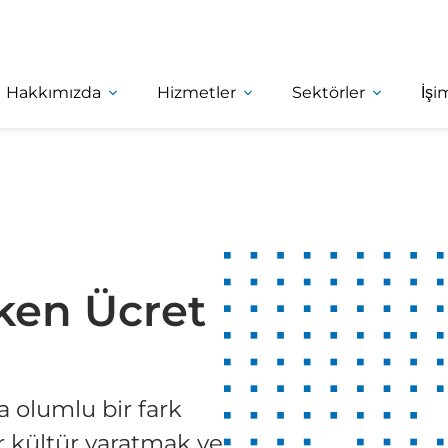
Hakkımızda
Hizmetler
Sektörler
İşi
öken Ücret
a olumlu bir fark
r kültür yaratmak ve