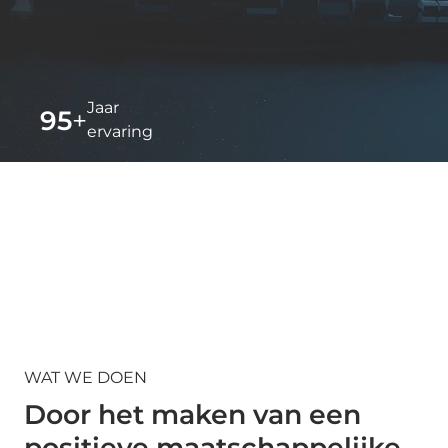
Jaar
95
+
ervaring
Werk
150
+
landen
WAT WE DOEN
Door het maken van een
positieve maatschappelijke