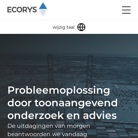
Meteen naar de inhoud
toggl
wijzig taal
Probleemoplossing
door toonaangevend
onderzoek en advies
De uitdagingen van morgen
beantwoorden we vandaag