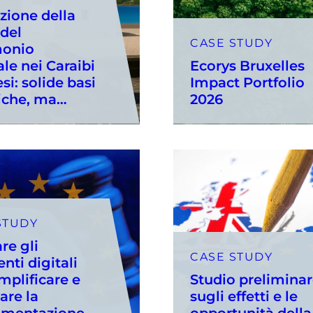
zione della
 del
CASE STUDY
monio
ale nei Caraibi
Ecorys Bruxelles
si: solide basi
Impact Portfolio
iche, ma…
2026
STUDY
are gli
CASE STUDY
nti digitali
mplificare e
Studio prelimina
zare la
sugli effetti e le
amentazione
opportunità della