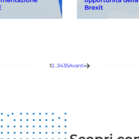
E
Brexit
1
2
...
34
35
Avanti