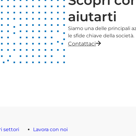
Scopri co
aiutarti
Siamo una delle principali a
le sfide chiave della società.
Contattaci
ri settori
Lavora con noi