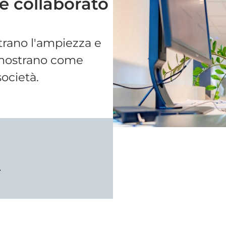
 e collaborato
strano l'ampiezza e
e mostrano come
società.