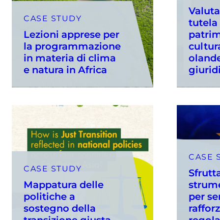
Valuta
CASE STUDY
tutela
Lezioni apprese per
patri
la programmazione
cultur
in materia di clima
olande
e natura in Africa
giurid
CASE 
CASE STUDY
Sfrutt
Mappatura delle
strume
politiche a
per se
sostegno della
raffor
transizione giusta
regol