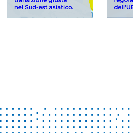
nel Sud-est asiatico.
dell'U