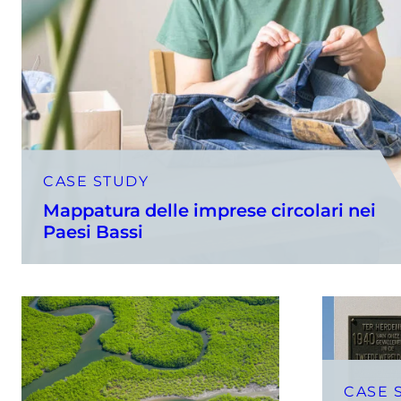
CASE STUDY
Mappatura delle imprese circolari nei
Paesi Bassi
CASE 