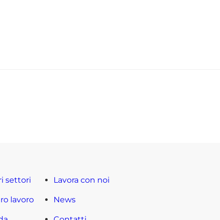
ri settori
Lavora con noi
tro lavoro
News
da
Contatti