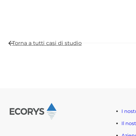
Torna a tutti
casi di studio
I nost
Il nos
Azien