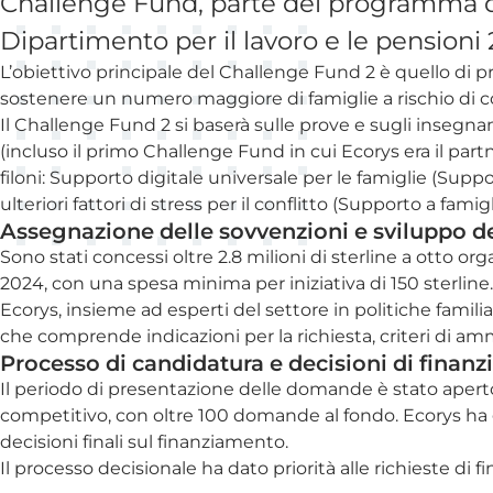
Challenge Fund, parte del programma di r
Dipartimento per il lavoro e le pensioni
L’obiettivo principale del Challenge Fund 2 è quello di pr
sostenere un numero maggiore di famiglie a rischio di con
Il Challenge Fund 2 si baserà sulle prove e sugli insegnam
(incluso il primo Challenge Fund in cui Ecorys era il par
filoni: Supporto digitale universale per le famiglie (Su
ulteriori fattori di stress per il conflitto (Supporto a famig
Assegnazione delle sovvenzioni e sviluppo 
Sono stati concessi oltre 2.8 milioni di sterline a otto o
2024, con una spesa minima per iniziativa di 150 sterlin
Ecorys, insieme ad esperti del settore in politiche famil
che comprende indicazioni per la richiesta, criteri di a
Processo di candidatura e decisioni di finan
Il periodo di presentazione delle domande è stato aperto
competitivo, con oltre 100 domande al fondo. Ecorys ha g
decisioni finali sul finanziamento.
Il processo decisionale ha dato priorità alle richieste di