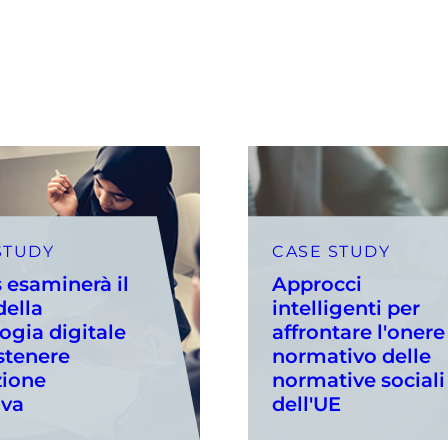
STUDY
CASE STUDY
 esaminerà il
Approcci
della
intelligenti per
ogia digitale
affrontare l'onere
stenere
normativo delle
uzione
normative sociali
iva
dell'UE