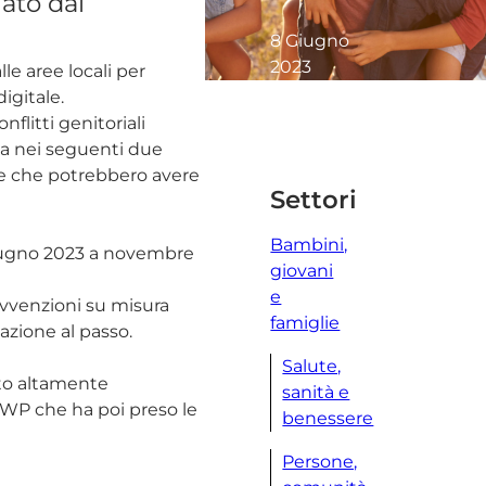
iato dal
8 Giugno
2023
le aree locali per
2 minuti
digitale.
letti
flitti genitoriali
ova nei seguenti due
lie che potrebbero avere
Settori
Bambini,
a giugno 2023 a novembre
giovani
e
sovvenzioni su misura
famiglie
cazione al passo.
Salute,
ato altamente
sanità e
DWP che ha poi preso le
benessere
Persone,