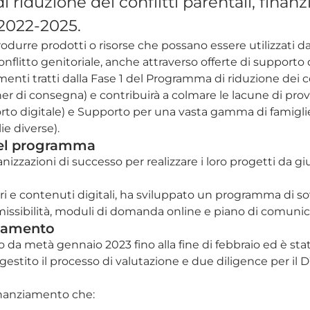
iduzione dei conflitti parentali, finanz
 2022-2025.
odurre prodotti o risorse che possano essere utilizzati dal
flitto genitoriale, anche attraverso offerte di supporto 
enti tratti dalla Fase 1 del Programma di riduzione dei con
tner di consegna) e contribuirà a colmare le lacune di pr
pporto digitale) e Supporto per una vasta gamma di famig
lie diverse).
del programma
rganizzazioni di successo per realizzare i loro progetti d
e.
iari e contenuti digitali, ha sviluppato un programma di 
mmissibilità, moduli di domanda online e piano di comuni
ziamento
 da metà gennaio 2023 fino alla fine di febbraio ed è st
estito il processo di valutazione e due diligence per il 
 finanziamento che: