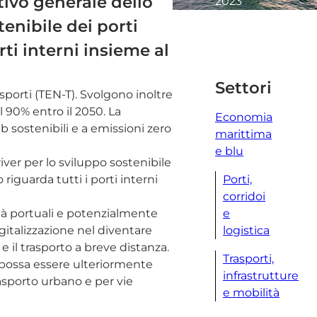
ivo generale dello
2023
3
tenibile dei porti
minuti
rti interni insieme al
letti
Settori
asporti (TEN-T). Svolgono inoltre
 90% entro il 2050. La
Economia
sostenibili e a emissioni zero
marittima
e blu
iver per lo sviluppo sostenibile
Porti,
riguarda tutti i porti interni
corridoi
e
ittà portuali e potenzialmente
logistica
igitalizzazione nel diventare
 e il trasporto a breve distanza.
Trasporti,
E possa essere ulteriormente
infrastrutture
asporto urbano e per vie
e mobilità