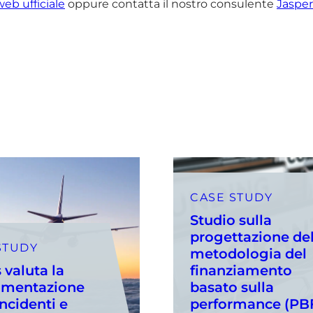
web ufficiale
oppure contatta il nostro consulente
Jasper
CASE STUDY
Studio sulla
progettazione del
STUDY
metodologia del
 valuta la
finanziamento
amentazione
basato sulla
incidenti e
performance (PB