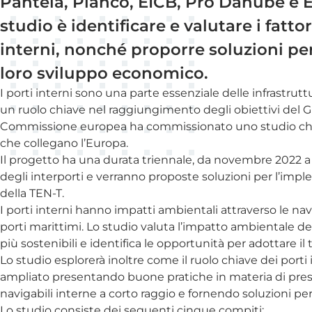
Panteia, Planco, EICB, Pro Danube e E
studio è identificare e valutare i fatt
interni, nonché proporre soluzioni per 
loro sviluppo economico.
I porti interni sono una parte essenziale delle infrastrut
un ruolo chiave nel raggiungimento degli obiettivi del Gr
Commissione europea ha commissionato uno studio che mir
che collegano l’Europa.
Il progetto ha una durata triennale, da novembre 2022 a n
degli interporti e verranno proposte soluzioni per l’implem
della TEN-T.
I porti interni hanno impatti ambientali attraverso le navi
porti marittimi. Lo studio valuta l’impatto ambientale dei
più sostenibili e identifica le opportunità per adottare il
Lo studio esplorerà inoltre come il ruolo chiave dei por
ampliato presentando buone pratiche in materia di prest
navigabili interne a corto raggio e fornendo soluzioni per ul
Lo studio consiste dei seguenti cinque compiti: