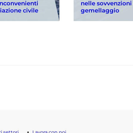
inconvenienti
nelle sovvenzioni
viazione civile
gemellaggio
ri settori
Lavora con noi