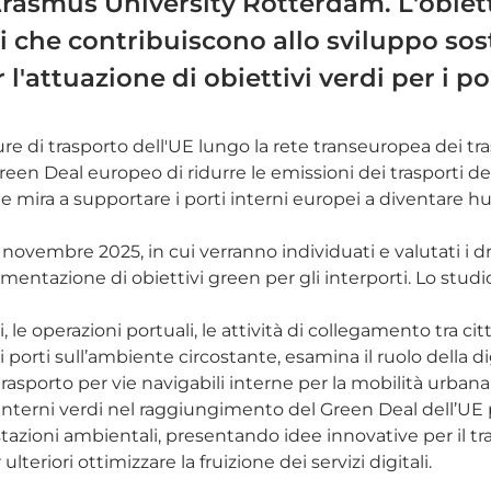
rasmus University Rotterdam. L'obiett
ori che contribuiscono allo sviluppo sos
l'attuazione di obiettivi verdi per i po
ture di trasporto dell'UE lungo la rete transeuropea dei tr
een Deal europeo di ridurre le emissioni dei trasporti del
a a supportare i porti interni europei a diventare hub 
ovembre 2025, in cui verranno individuati e valutati i dr
entazione di obiettivi green per gli interporti. Lo studio 
, le operazioni portuali, le attività di collegamento tra c
 porti sull’ambiente circostante, esamina il ruolo della d
 trasporto per vie navigabili interne per la mobilità urbana
ti interni verdi nel raggiungimento del Green Deal dell’U
azioni ambientali, presentando idee innovative per il tr
teriori ottimizzare la fruizione dei servizi digitali.