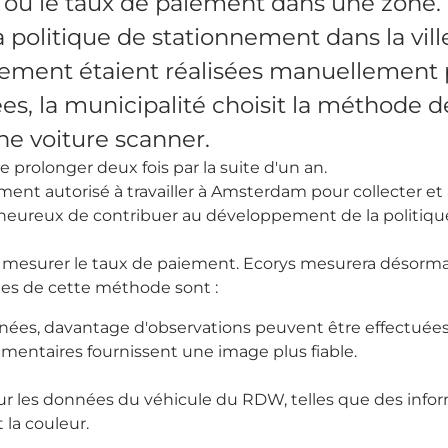
t ou le taux de paiement dans une zone.
a politique de stationnement dans la vill
nnement étaient réalisées manuellement
es, la municipalité choisit la méthode d
ne voiture scanner.
e prolonger deux fois par la suite d'un an.
ement autorisé à travailler à Amsterdam pour collecter e
heureux de contribuer au développement de la politique
our mesurer le taux de paiement. Ecorys mesurera désorm
es de cette méthode sont :
nnées, davantage d'observations peuvent être effectuée
mentaires fournissent une image plus fiable.
r les données du véhicule du RDW, telles que des infor
 la couleur.