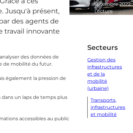
 Grâce à ces
9 septembre 2022
e. Jusqu'à présent,
Lecture
minute
 par des agents de
2
e travail innovante
Secteurs
t analyser des données de
Gestion des
 de mobilité du futur.
infrastructures
et de la
ais également la pression de
mobilité
(urbaine)
s dans un laps de temps plus
Transports,
infrastructures
et mobilité
mations accessibles au public