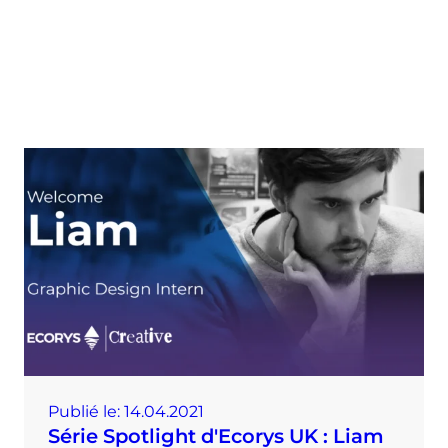
Publié le:
14.04.2021
Série Spotlight d'Ecorys UK : Liam