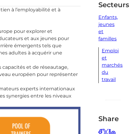
Secteurs
ien à l’employabilité et à
Enfants,
jeunes
urope pour explorer et
et
éducateurs et aux jeunes pour
familles
arrière émergents tels que
Emploi
nes adultes à acquérir une
et
marchés
 capacités et de réseautage,
du
u niveau européen pour représenter
travail
rmateurs experts internationaux
les synergies entre les niveaux
Share