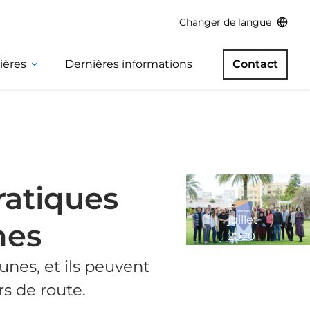
Changer de langue
ières
Dernières informations
Contact
ratiques
2
juillet
nes
2020
Lecture
unes, et ils peuvent
minute
5
rs de route.