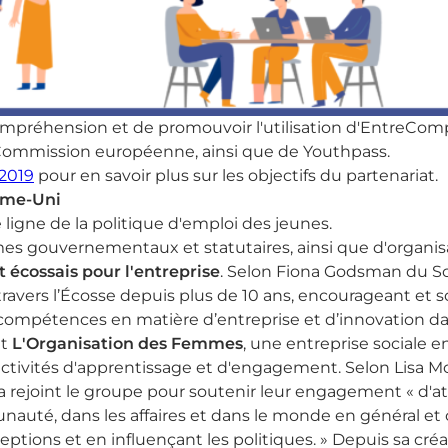
 compréhension et de promouvoir l'utilisation d'EntreCo
Commission européenne, ainsi que de Youthpass.
 2019
pour en savoir plus sur les objectifs du partenariat.
ume-Uni
ligne de la politique d'emploi des jeunes.
es gouvernementaux et statutaires, ainsi que d'organ
t écossais pour l'entreprise
. Selon Fiona Godsman du Scot
à travers l’Écosse depuis plus de 10 ans, encourageant et
s compétences en matière d’entreprise et d’innovation d
nt
L'Organisation des Femmes
, une entreprise sociale e
vités d'apprentissage et d'engagement. Selon Lisa McM
rejoint le groupe pour soutenir leur engagement « d'at
unauté, dans les affaires et dans le monde en général et
ions et en influençant les politiques. » Depuis sa créat