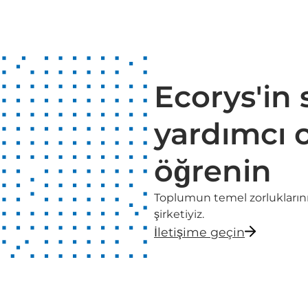
Ecorys'in 
yardımcı o
öğrenin
Toplumun temel zorluklarını 
şirketiyiz.
İletişime geçin