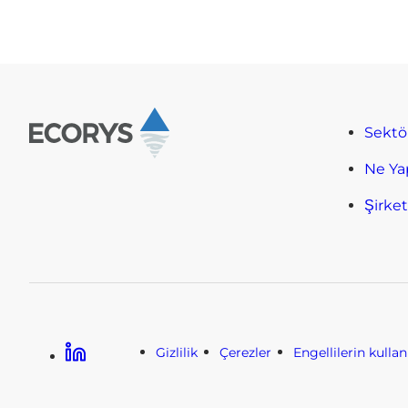
Sektö
Ne Ya
Şirke
Linkedin
Gizlilik
Çerezler
Engellilerin kulla