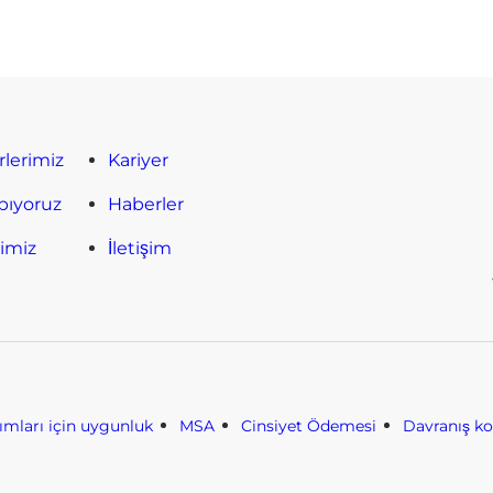
rlerimiz
Kariyer
pıyoruz
Haberler
timiz
İletişim
nımları için uygunluk
MSA
Cinsiyet Ödemesi
Davranış k