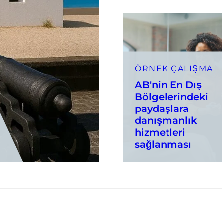
ÖRNEK ÇALIŞMA
AB'nin En Dış
Bölgelerindeki
paydaşlara
danışmanlık
hizmetleri
sağlanması