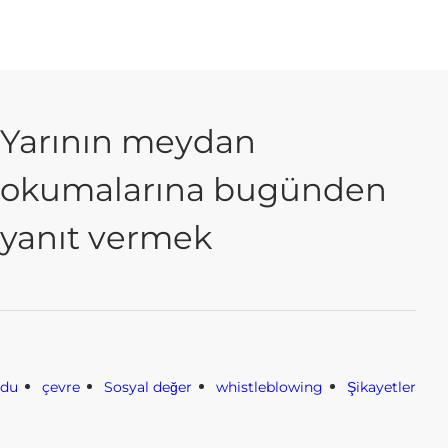
Yarının meydan
okumalarına bugünden
yanıt vermek
odu
çevre
Sosyal değer
whistleblowing
Şikayetler