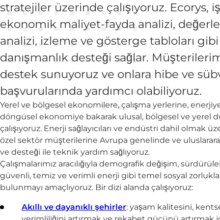
stratejiler üzerinde çalışıyoruz. Ecorys, i
ekonomik maliyet-fayda analizi, değerl
analizi, izleme ve gösterge tabloları gib
danışmanlık desteği sağlar. Müşterilerim
destek sunuyoruz ve onlara hibe ve süb
başvurularında yardımcı olabiliyoruz.
Yerel ve bölgesel ekonomilere, çalışma yerlerine, enerjiy
döngüsel ekonomiye bakarak ulusal, bölgesel ve yerel
çalışıyoruz. Enerji sağlayıcıları ve endüstri dahil olmak
özel sektör müşterilerine Avrupa genelinde ve uluslararas
ve desteği ile teknik yardım sağlıyoruz.
Çalışmalarımız aracılığıyla demografik değişim, sürdürüleb
güvenli, temiz ve verimli enerji gibi temel sosyal zorlu
bulunmayı amaçlıyoruz. Bir dizi alanda çalışıyoruz:
Akıllı ve dayanıklı şehirler
: yaşam kalitesini, kent
verimliliğini artırmak ve rekabet gücünü artırmak iç