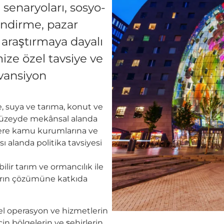
ş senaryoları, sosyo-
endirme, pazar
i araştırmaya dayalı
ize özel tavsiye ve
vansiyon
e, suya ve tarıma, konut ve
 düzeyde mekânsal alanda
 üzere kamu kurumlarına ve
ı alanda politika tavsiyesi
ilir tarım ve ormancılık ile
kların çözümüne katkıda
sel operasyon ve hizmetlerin
in bölgelerin ve şehirlerin