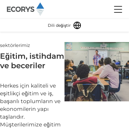
İçeriğe atla
Menüyü
Dili değiştir
sektörlerimiz
Eğitim, istihdam
ve beceriler
Herkes için kaliteli ve
eşitlikçi eğitim ve iş,
başarılı toplumların ve
ekonomilerin yapı
taşlarıdır.
Müşterilerimize eğitim