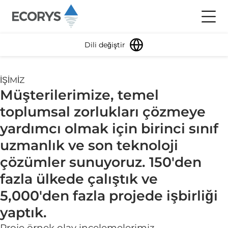
İçeriğe atla
Menüyü
Dili değiştir
İŞİMİZ
Müşterilerimize, temel
toplumsal zorlukları çözmeye
yardımcı olmak için birinci sınıf
uzmanlık ve son teknoloji
çözümler sunuyoruz. 150'den
fazla ülkede çalıştık ve
5,000'den fazla projede işbirliği
yaptık.
Proje örnek olay incelemelerimiz