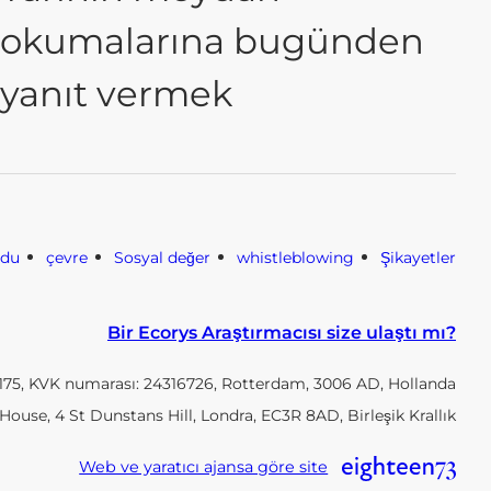
okumalarına bugünden
yanıt vermek
odu
çevre
Sosyal değer
whistleblowing
Şikayetler
Bir Ecorys Araştırmacısı size ulaştı mı?
5, KVK numarası: 24316726, Rotterdam, 3006 AD, Hollanda
House, 4 St Dunstans Hill, Londra, EC3R 8AD, Birleşik Krallık
Web ve yaratıcı ajansa göre site