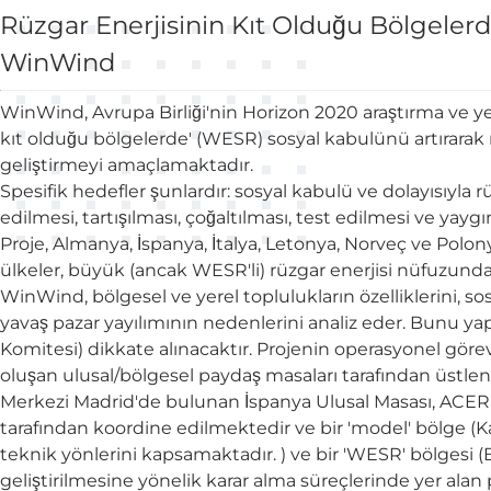
Rüzgar Enerjisinin Kıt Olduğu Bölgeler
WinWind
WinWind, Avrupa Birliği'nin Horizon 2020 araştırma ve yen
kıt olduğu bölgelerde' (WESR) sosyal kabulünü artırarak r
geliştirmeyi amaçlamaktadır.
Spesifik hedefler şunlardır: sosyal kabulü ve dolayısıyla 
edilmesi, tartışılması, çoğaltılması, test edilmesi ve yaygın
Proje, Almanya, İspanya, İtalya, Letonya, Norveç ve Polony
ülkeler, büyük (ancak WESR'li) rüzgar enerjisi nüfuzundan
WinWind, bölgesel ve yerel toplulukların özelliklerini, 
yavaş pazar yayılımının nedenlerini analiz eder. Bunu yap
Komitesi) dikkate alınacaktır. Projenin operasyonel görevl
oluşan ulusal/bölgesel paydaş masaları tarafından üstlen
Merkezi Madrid'de bulunan İspanya Ulusal Masası, ACER'in
tarafından koordine edilmektedir ve bir 'model' bölge (Kana
teknik yönlerini kapsamaktadır. ) ve bir 'WESR' bölgesi (B
geliştirilmesine yönelik karar alma süreçlerinde yer ala