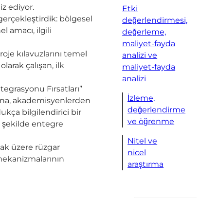
iz ediyor.
Etki
gerçekleştirdik: bölgesel
değerlendirmesi,
l amacı, ilgili
değerleme,
maliyet-fayda
oje kılavuzlarını temel
analizi ve
larak çalışan, ilk
maliyet-fayda
analizi
tegrasyonu Fırsatları”
İzleme,
arına, akademisyenlerden
değerlendirme
kça bilgilendirici bir
ve öğrenme
r şekilde entegre
Nitel ve
lmak üzere rüzgar
nicel
 mekanizmalarının
araştırma