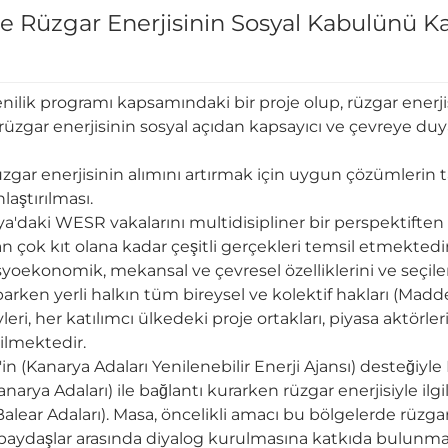
de Rüzgar Enerjisinin Sosyal Kabulünü 
ilik programı kapsamındaki bir proje olup, rüzgar enerjis
üzgar enerjisinin sosyal açıdan kapsayıcı ve çevreye duya
rüzgar enerjisinin alımını artırmak için uygun çözümlerin 
laştırılması.
a'daki WESR vakalarını multidisipliner bir perspektiften e
 çok kıt olana kadar çeşitli gerçekleri temsil etmektedir
sosyoekonomik, mekansal ve çevresel özelliklerini ve seçi
arken yerli halkın tüm bireysel ve kolektif hakları (Madd
eri, her katılımcı ülkedeki proje ortakları, piyasa aktörle
ilmektedir.
 (Kanarya Adaları Yenilenebilir Enerji Ajansı) desteğiyle
rya Adaları) ile bağlantı kurarken rüzgar enerjisiyle ilgil
alear Adaları). Masa, öncelikli amacı bu bölgelerde rüzgar
n paydaşlar arasında diyalog kurulmasına katkıda bulunma