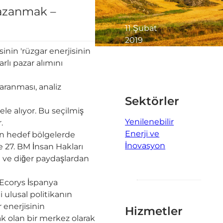
Kazanmak –
11 Şubat
2019
inin 'rüzgar enerjisinin
3 dakika
rlı pazar alımını
okundu
taranması, analiz
Sektörler
le alıyor. Bu seçilmiş
Yenilenebilir
.
Enerji ve
len hedef bölgelerde
İnovasyon
e 27. BM İnsan Hakları
ri ve diğer paydaşlardan
 Ecorys İspanya
i ulusal politikanın
 enerjisinin
Hizmetler
k olan bir merkez olarak