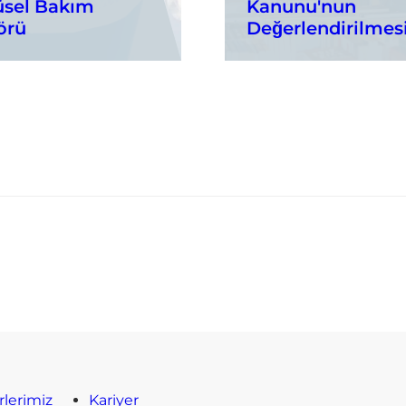
sel Bakım
Kanunu'nun
örü
Değerlendirilmes
rlerimiz
Kariyer