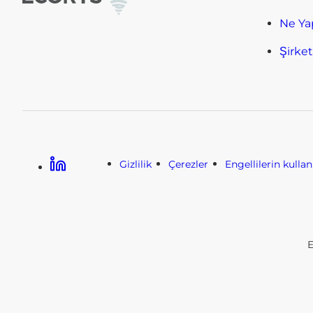
Ne Ya
Şirke
Linkedin
Gizlilik
Çerezler
Engellilerin kulla
E