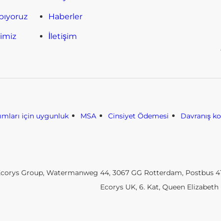
pıyoruz
Haberler
timiz
İletişim
nımları için uygunluk
MSA
Cinsiyet Ödemesi
Davranış k
corys Group, Watermanweg 44, 3067 GG Rotterdam, Postbus 417
Ecorys UK, 6. Kat, Queen Elizabeth 