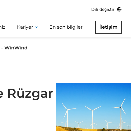
Dili değiştir
miz
Kariyer
En son bilgiler
İletişim
k – WinWind
e Rüzgar