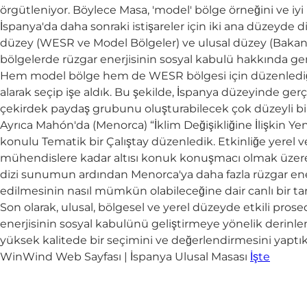
örgütleniyor. Böylece Masa, 'model' bölge örneğini ve iyi
İspanya'da daha sonraki istişareler için iki ana düzeyde d
düzey (WESR ve Model Bölgeler) ve ulusal düzey (Bakanlıklar
bölgelerde rüzgar enerjisinin sosyal kabulü hakkında gen
Hem model bölge hem de WESR bölgesi için düzenlediğimiz 
alarak seçip işe aldık. Bu şekilde, İspanya düzeyinde gerçek
çekirdek paydaş grubunu oluşturabilecek çok düzeyli bir 
Ayrıca Mahón'da (Menorca) “İklim Değişikliğine İlişkin Ye
konulu Tematik bir Çalıştay düzenledik. Etkinliğe yerel
mühendislere kadar altısı konuk konuşmacı olmak üzere yakl
dizi sunumun ardından Menorca'ya daha fazla rüzgar enerji
edilmesinin nasıl mümkün olabileceğine dair canlı bir ta
Son olarak, ulusal, bölgesel ve yerel düzeyde etkili prose
enerjisinin sosyal kabulünü geliştirmeye yönelik derin
yüksek kalitede bir seçimini ve değerlendirmesini yaptık
WinWind Web Sayfası | İspanya Ulusal Masası
İşte