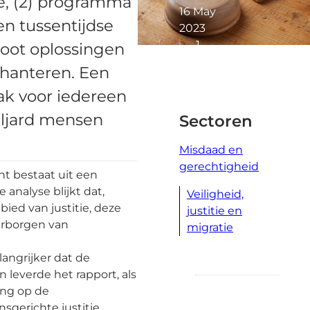
de, (2) programma
16 May
en tussentijdse
2023
1
moot oplossingen
minuten
 hanteren. Een
lezen
ak voor iedereen
iljard mensen
Sectoren
Misdaad en
gerechtigheid
t bestaat uit een
 analyse blijkt dat,
Veiligheid,
ied van justitie, deze
justitie en
aarborgen van
migratie
langrijker dat de
leverde het rapport, als
ing op de
sgerichte justitie.