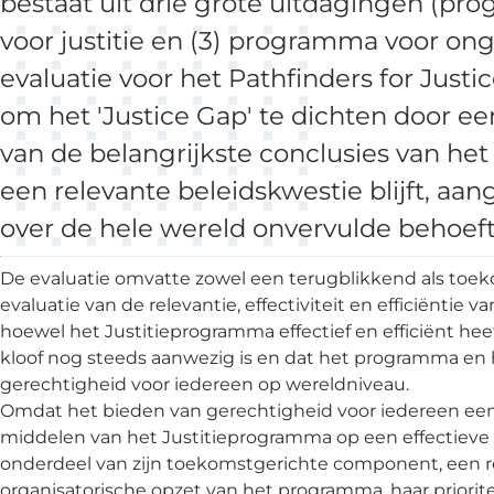
bestaat uit drie grote uitdagingen (pr
voor justitie en (3) programma voor onge
evaluatie voor het Pathfinders for Ju
om het 'Justice Gap' te dichten door e
van de belangrijkste conclusies van het
een relevante beleidskwestie blijft, aa
over de hele wereld onvervulde behoeft
De evaluatie omvatte zowel een terugblikkend als to
evaluatie van de relevantie, effectiviteit en efficiëntie 
hoewel het Justitieprogramma effectief en efficiënt heef
kloof nog steeds aanwezig is en dat het programma en h
gerechtigheid voor iedereen op wereldniveau.
Omdat het bieden van gerechtigheid voor iedereen een zee
middelen van het Justitieprogramma op een effectieve e
onderdeel van zijn toekomstgerichte component, een 
organisatorische opzet van het programma, haar priorite