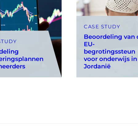
CASE STUDY
Beoordeling van 
STUDY
EU-
deling
begrotingssteun
teringsplannen
voor onderwijs in
heerders
Jordanië