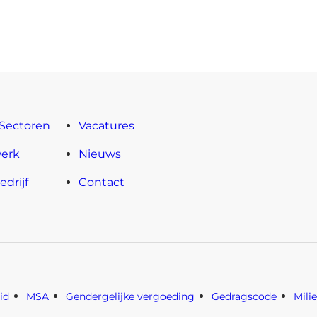
Sectoren
Vacatures
erk
Nieuws
drijf
Contact
id
MSA
Gendergelijke vergoeding
Gedragscode
Mili