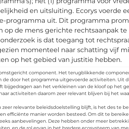
ogramma's); het (1) programma voor vre
lijkheid en uitsluiting. Ecorys voerde e
stice-programma uit. Dit programma pro
en op de mens gerichte rechtsaanpak te
 onderzoek is dat toegang tot rechtspra
ngezien momenteel naar schatting vijf m
en op het gebied van justitie hebben.
ekomstgericht component. Het terugblikkende componen
van de door het programma uitgevoerde activiteiten. Uit de
t bijgedragen aan het verkleinen van de kloof op het geb
aar activiteiten daarom zeer relevant blijven bij het w
r relevante beleidsdoelstelling blijft, is het des te be
n efficiënte manier worden besteed. Om dit te bereiken 
reeks aanbevelingen. Deze hebben onder meer betrekk
iten, en de rol ervan in het bredere ecosysteem van men