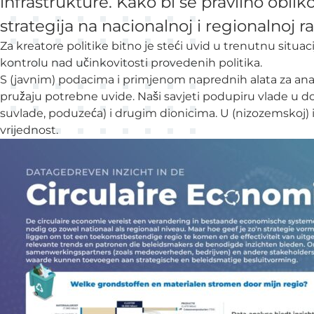
infrastrukture. Kako bi se pravilno oblik
strategija na nacionalnoj i regionalnoj ra
Za kreatore politike bitno je steći uvid u trenutnu situac
kontrolu nad učinkovitosti provedenih politika.
S (javnim) podacima i primjenom naprednih alata za analiz
pružaju potrebne uvide. Naši savjeti podupiru vlade u d
suvlade, poduzeća) i drugim dionicima. U (nizozemskoj) i
vrijednost.