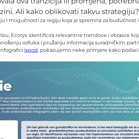
ovala ova tranzicija ili promjena, potrebn
zini. Ali kako oblikovati takvu strategiju?
iju i mogućnosti za regiju koja je spremna za budućnost i, 
u, Ecorys identificira relevantne trendove i obrasce koji
onošenju odluka i pružanju informacija suradničkim part
nfografici
ispod
, pokazujemo neke primjere kako podac