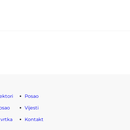
ektori
Posao
osao
Vijesti
tvrtka
Kontakt