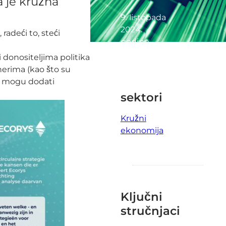
a je kružna
9. listopada
2024.
radeći to, steći
godine
Pročitajte
 donositeljima politika
1 minuta
nerima (kao što su
i mogu dodati
sektori
Kružni
ekonomija
Ključni
stručnjaci