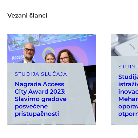
Vezani članci
STUDI
STUDIJA SLUČAJA
Studi
Nagrada Access
istraži
City Award 2023:
inovac
Slavimo gradove
Mehan
posvećene
oporav
pristupačnosti
otpor