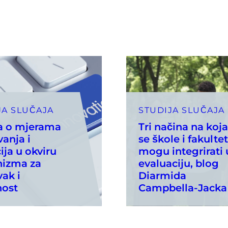
JA SLUČAJA
STUDIJA SLUČAJA
ja o mjerama
Tri načina na koja
vanja i
se škole i fakultet
ija u okviru
mogu integrirati 
izma za
evaluaciju, blog
ak i
Diarmida
nost
Campbella-Jacka