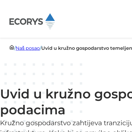
Preskoči na sadržaj
/
Naš posao
/
Uvid u kružno gospodarstvo temelje
Uvid u kružno gosp
podacima
Kružno gospodarstvo zahtijeva tranzicij