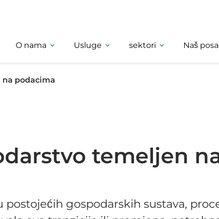
O nama
Usluge
sektori
Naš posa
n na podacima
odarstvo temeljen n
u postojećih gospodarskih sustava, proce