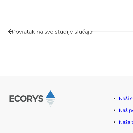
Povratak na sve
studije slučaja
Naši s
Naš p
Naša 