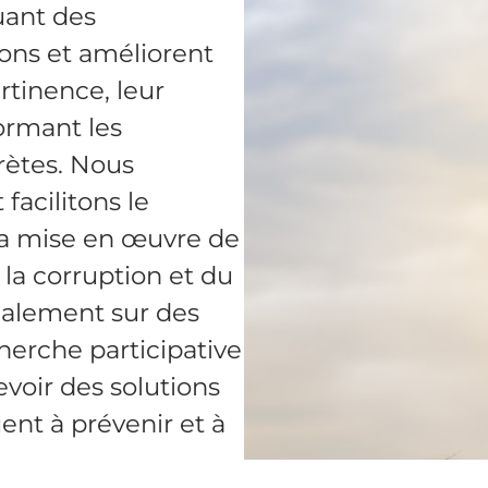
uant des
ions et améliorent
ertinence, leur
formant les
ètes. Nous
facilitons le
 la mise en œuvre de
e la corruption et du
galement sur des
herche participative
evoir des solutions
ent à prévenir et à