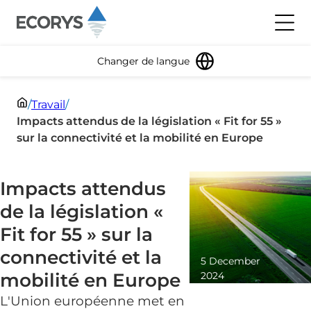
Passer au contenu
Bascu
Changer de langue
/
Travail
/
Impacts attendus de la législation « Fit for 55 »
sur la connectivité et la mobilité en Europe
Impacts attendus
de la législation «
Fit for 55 » sur la
connectivité et la
5 December
mobilité en Europe
2024
Lecture
L'Union européenne met en
minute 3